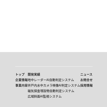
トップ
開発実績
ニュース
企業情報
地中レーダーAI自動判定システム
お問合せ
事業内容
井戸内水中カメラ映像AI判定システム
採用情報
磁気探査埋設物自動判定システム
広域斜面AI監視システム